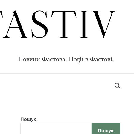
FASTIV
Новини Фастова. Події в Фастові.
S
e
a
r
c
Пошук
h
Пошук