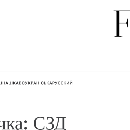
АЇНА
ЦІКАВО
УКРАЇНСЬКА
РУССКИЙ
чка:
СЗД