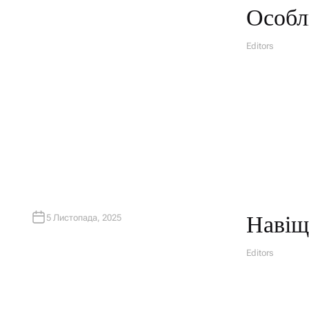
Особл
Editors
A
U
T
H
O
R
Навіщ
5 Листопада, 2025
Editors
A
U
T
H
O
R