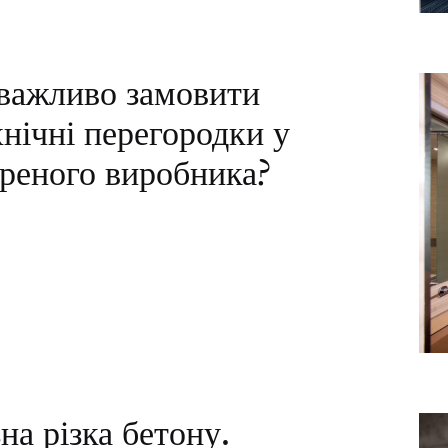
важливо замовити
хнічні перегородки у
іреного виробника?
на різка бетону.