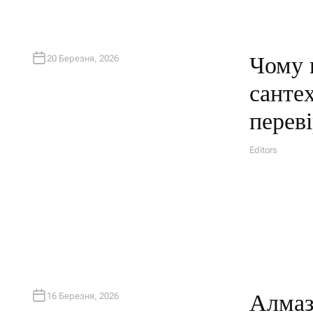
Чому 
20 Березня, 2026
санте
перев
Editors
A
U
T
H
O
R
Алмаз
16 Березня, 2026