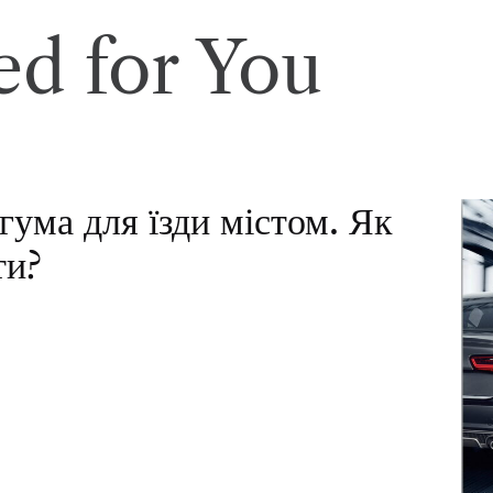
d for You
гума для їзди містом. Як
ти?