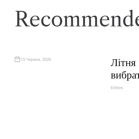
Recommende
Літня 
15 Червня, 2026
вибра
Editors
A
U
T
H
O
R