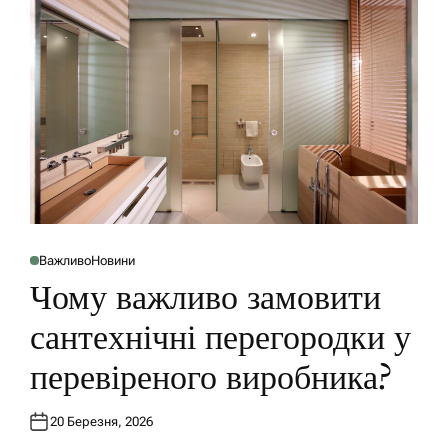
Важливо
Новини
P
O
Чому важливо замовити
S
T
E
сантехнічні перегородки у
D
I
N
перевіреного виробника?
20 Березня, 2026