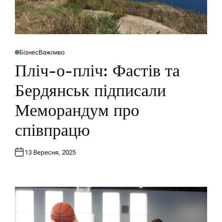
Бізнес
Важливо
P
O
Пліч-о-пліч: Фастів та
S
T
E
Бердянськ підписали
D
I
N
Меморандум про
співпрацю
13 Вересня, 2025