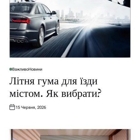
Важливо
Новини
P
O
Літня гума для їзди
S
T
E
містом. Як вибрати?
D
I
N
15 Червня, 2026