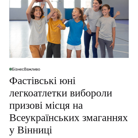
Бізнес
Важливо
P
O
Фастівські юні
S
T
E
легкоатлетки вибороли
D
I
N
призові місця на
Всеукраїнських змаганнях
у Вінниці