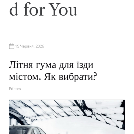
d for You
15 Червня, 2026
Літня гума для їзди
містом. Як вибрати?
Editors
A
U
T
H
O
R