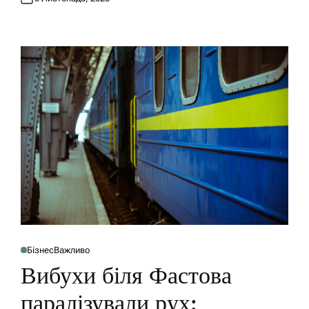
N
Бізнес
Важливо
P
O
Вибухи біля Фастова
S
T
E
паралізували рух:
D
I