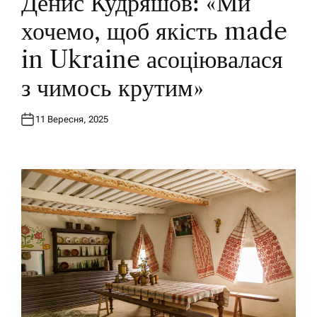
Денис Кудряшов: «Ми
T
E
хочемо, щоб якість made
D
I
N
in Ukraine асоціювалася
з чимось крутим»
11 Вересня, 2025