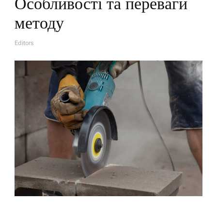
Особливості та переваги
методу
Editors
A
U
T
H
O
R