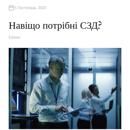
5 Листопада, 2025
Навіщо потрібні СЗД?
Editors
A
U
T
H
O
R