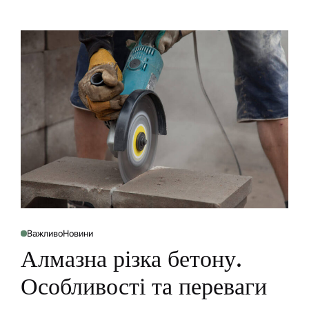
Важливо
Новини
P
O
Алмазна різка бетону.
S
T
E
Особливості та переваги
D
I
N