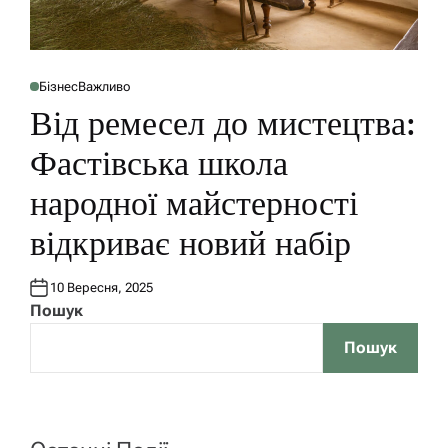
Бізнес
Важливо
P
O
Від ремесел до мистецтва:
S
T
E
Фастівська школа
D
I
N
народної майстерності
відкриває новий набір
10 Вересня, 2025
Пошук
Пошук