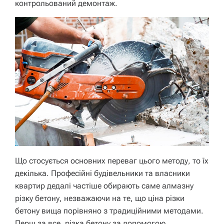
контрольований демонтаж.
Що стосується основних переваг цього методу, то їх
декілька. Професійні будівельники та власники
квартир дедалі частіше обирають саме алмазну
різку бетону, незважаючи на те, що ціна різки
бетону вища порівняно з традиційними методами.
Перш за все, різка бетону за допомогою