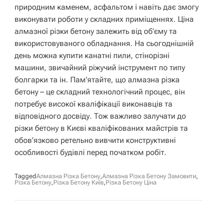
природним каменем, асфальтом і навіть дає змогу
виконувати роботи у складних приміщеннях. Ціна
алмазної різки бетону залежить від об’єму та
використовуваного обладнання. На сьогоднішній
день можна купити канатні пили, стінорізні
машини, звичайний ріжучий інструмент по типу
болгарки та ін. Пам’ятайте, що алмазна різка
бетону – це складний технологічний процес, він
потребує високої кваліфікації виконавців та
відповідного досвіду. Тож важливо залучати до
різки бетону в Києві кваліфікованих майстрів та
обов’язково ретельно вивчити конструктивні
особливості будівлі перед початком робіт.
Tagged
Алмазна Різка Бетону
,
Алмазна Різка Бетону Замовити
,
Різка Бетону
,
Різка Бетону Київ
,
Різка Бетону Ціна