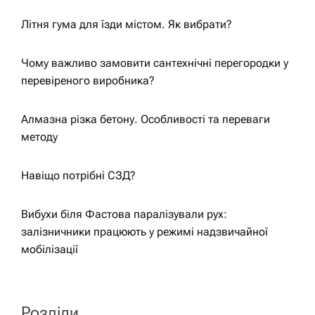
i
Літня гума для їзди містом. Як вибрати?
g
Чому важливо замовити сантехнічні перегородки у
a
перевіреного виробника?
t
Алмазна різка бетону. Особливості та переваги
методу
i
o
Навіщо потрібні СЗД?
n
Вибухи біля Фастова паралізували рух:
залізничники працюють у режимі надзвичайної
мобілізації
Розділи