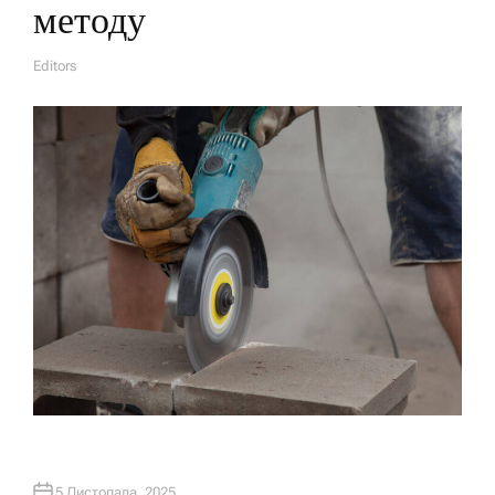
методу
Editors
A
U
T
H
O
R
5 Листопада, 2025