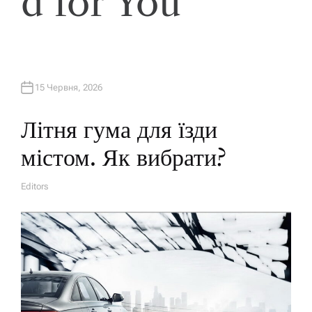
d for You
15 Червня, 2026
Літня гума для їзди
містом. Як вибрати?
Editors
A
U
T
H
O
R