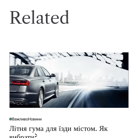
Related
Важливо
Новини
P
O
Літня гума для їзди містом. Як
S
T
вибрати?
E