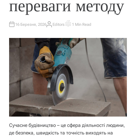
переваги методу
16 Березня, 2026
Editors
1 Min Read
A
E
U
S
T
T
H
I
O
M
R
A
T
E
D
R
E
A
D
T
I
M
E
Сучасне будівництво – це сфера діяльності людини,
де безпека, швидкість та точність виходять на