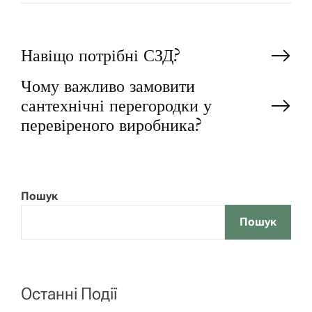
P
Навіщо потрібні СЗД?
Чому важливо замовити
o
сантехнічні перегородки у
перевіреного виробника?
s
t
n
Пошук
Пошук
a
v
Останні Події