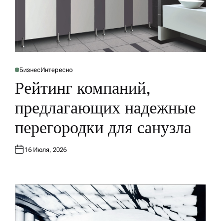
Бизнес
Интересно
О
П
Рейтинг компаний,
У
Б
Л
предлагающих надежные
И
К
О
перегородки для санузла
В
А
Н
О
В
16 Июля, 2026