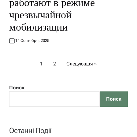
работают в режиме
В
чрезвычайной
мобилизации
14 Сентября, 2025
П
1
2
Следующая »
а
Поиск
г
Поиск
и
н
Останні Події