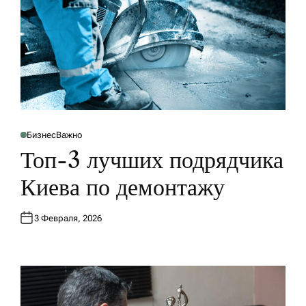
Бизнес
Важно
О
П
Топ-3 лучших подрядчика
У
Б
Л
Киева по демонтажу
И
К
О
В
3 Февраля, 2026
А
Н
О
В