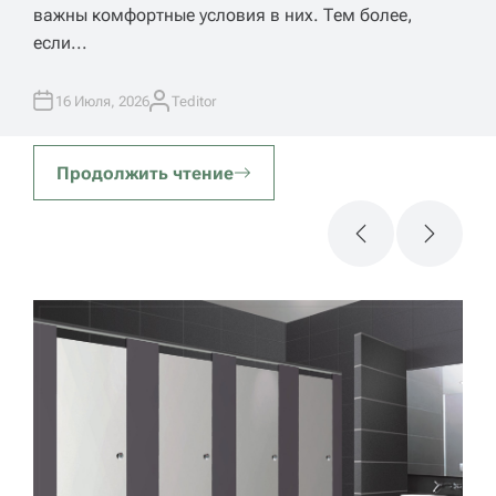
ом
важны комфортные условия в них. Тем более,
если...
16 Июля, 2026
Teditor
А
В
Т
О
Р
Продолжить чтение