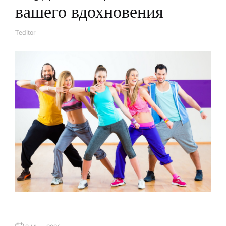
вашего вдохновения
Teditor
А
В
Т
О
Р