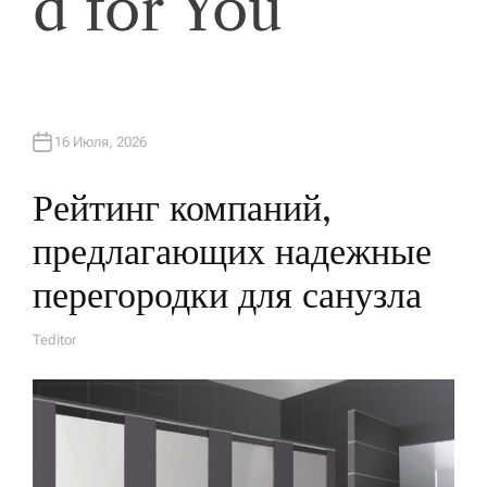
d for You
16 Июля, 2026
Рейтинг компаний,
предлагающих надежные
перегородки для санузла
Teditor
А
В
Т
О
Р