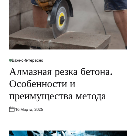
Важно
Интересно
О
П
Алмазная резка бетона.
У
Б
Л
Особенности и
И
К
О
преимущества метода
В
А
Н
О
В
16 Марта, 2026