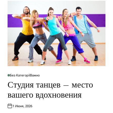
Без Категорії
Важно
О
П
Студия танцев – место
У
Б
Л
вашего вдохновения
И
К
О
В
1 Июня, 2026
А
Н
О