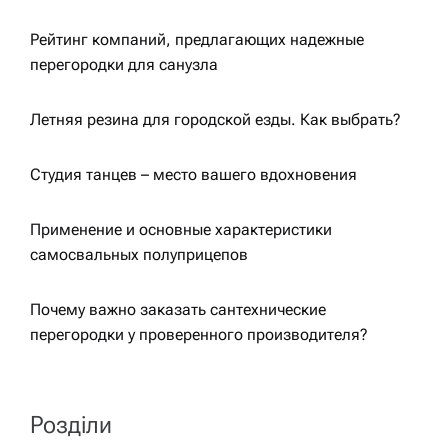
а
Рейтинг компаний, предлагающих надежные
ц
перегородки для санузла
и
Летняя резина для городской езды. Как выбрать?
я
Студия танцев – место вашего вдохновения
з
Применение и основные характеристики
самосвальных полуприцепов
а
Почему важно заказать сантехнические
п
перегородки у проверенного производителя?
и
Розділи
с