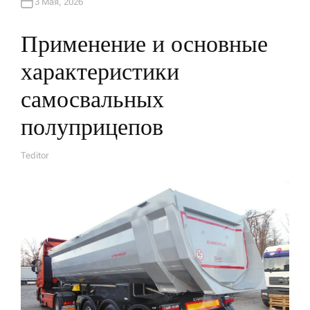
3 Мая, 2026
Применение и основные
характеристики
самосвальных
полуприцепов
Teditor
А
В
Т
О
Р