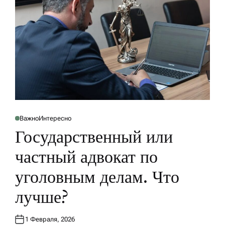
Важно
Интересно
О
П
Государственный или
У
Б
Л
частный адвокат по
И
К
О
уголовным делам. Что
В
А
Н
лучше?
О
В
1 Февраля, 2026