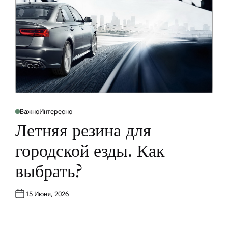
Важно
Интересно
О
П
Летняя резина для
У
Б
Л
городской езды. Как
И
К
О
выбрать?
В
А
Н
О
В
15 Июня, 2026