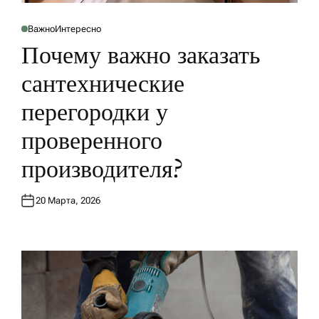
Важно
Интересно
О
П
Почему важно заказать
У
Б
Л
сантехнические
И
К
О
перегородки у
В
А
Н
проверенного
О
В
производителя?
20 Марта, 2026