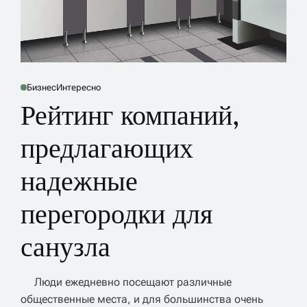
у
Бизнес
Интересно
В
О
О
П
П
Рейтинг компаний,
Л
У
У
Б
Б
Л
Л
И
И
предлагающих
г
К
К
О
О
В
В
надежные
в
А
А
Н
Н
О
О
В
В
перегородки для
Дл
ле
санузла
по
ас
Люди ежедневно посещают различные
общественные места, и для большинства очень