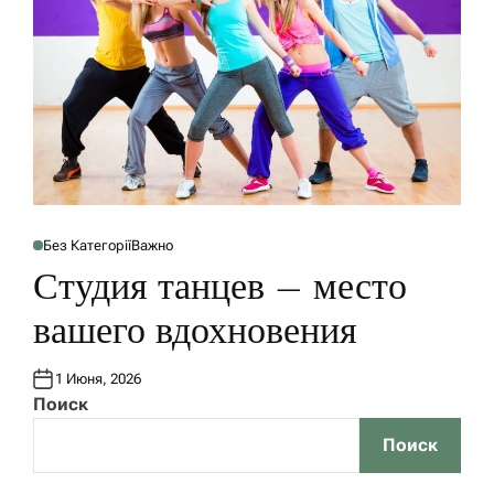
у
Без Категорії
Важно
О
П
Студия танцев – место
У
Б
Л
вашего вдохновения
И
К
О
В
1 Июня, 2026
А
Н
Поиск
О
В
Поиск