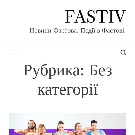
П
FASTIV
е
р
е
Новини Фастова. Події в Фастові.
й
т
и
М
П
к
Рубрика:
Без
е
о
с
н
и
о
ю
с
д
категорії
к
е
р
ж
и
м
о
м