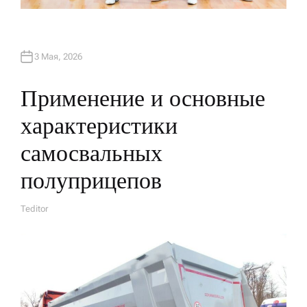
3 Мая, 2026
Применение и основные
характеристики
самосвальных
полуприцепов
Teditor
А
В
Т
О
Р