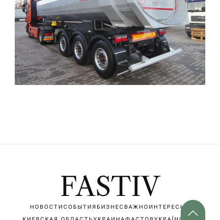
FASTIV
НОВОСТИ
СОБЫТИЯ
БИЗНЕС
ВАЖНО
ИНТЕРЕСНО
КИЕВСКАЯ ОБЛАСТЬ
УКРАИНА
ФАСТОВ
УКРАЇНСЬКА