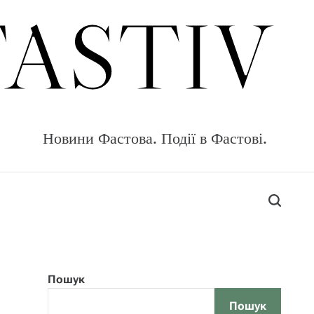
FASTIV
Новини Фастова. Події в Фастові.
S
e
a
r
c
Пошук
h
Пошук