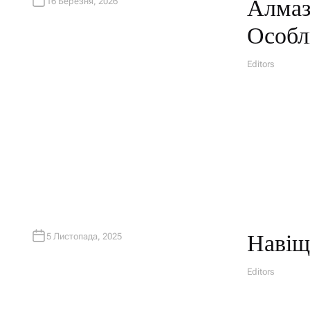
Алмаз
16 Березня, 2026
Особл
Editors
A
U
T
H
O
R
Навіщ
5 Листопада, 2025
Editors
A
U
T
H