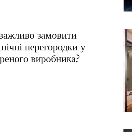
важливо замовити
хнічні перегородки у
іреного виробника?