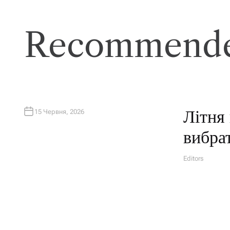
Recommende
Літня 
15 Червня, 2026
вибра
Editors
A
U
T
H
O
R