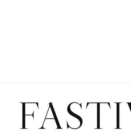
O
R
FASTI