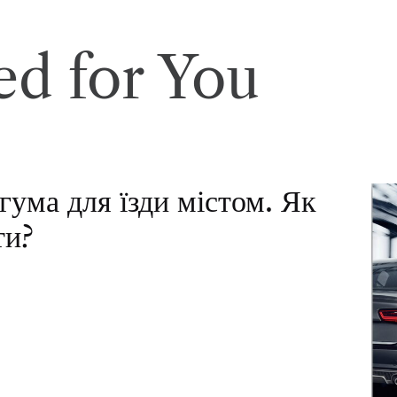
d for You
гума для їзди містом. Як
ти?