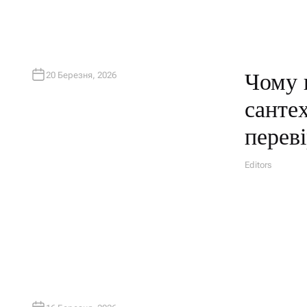
Чому 
20 Березня, 2026
санте
перев
Editors
A
U
T
H
O
R