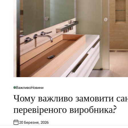
Важливо
Новини
P
O
Чому важливо замовити сан
S
T
E
перевіреного виробника?
D
I
N
20 Березня, 2026