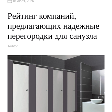
16 Июля, 2026
Рейтинг компаний,
предлагающих надежные
перегородки для санузла
Teditor
А
В
Т
О
Р