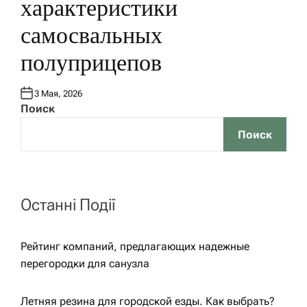
характеристики
И
К
О
самосвальных
В
А
Н
полуприцепов
О
В
3 Мая, 2026
Поиск
Поиск
Останні Події
Рейтинг компаний, предлагающих надежные
перегородки для санузла
Летняя резина для городской езды. Как выбрать?