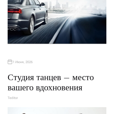
1 Июня, 2026
Студия танцев – место
вашего вдохновения
Teditor
А
В
Т
О
Р