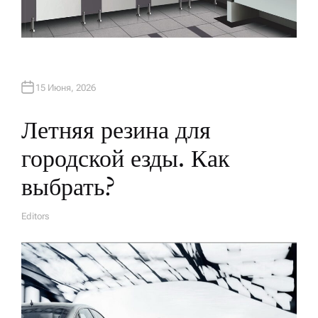
15 Июня, 2026
Летняя резина для
городской езды. Как
выбрать?
Editors
А
В
Т
О
Р