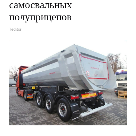
самосвальных
полуприцепов
Teditor
А
В
Т
О
Р