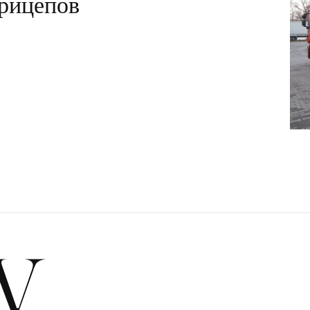
рицепов
V