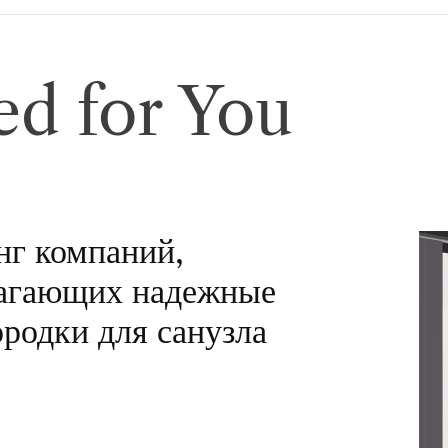
d for You
нг компаний,
агающих надежные
ородки для санузла