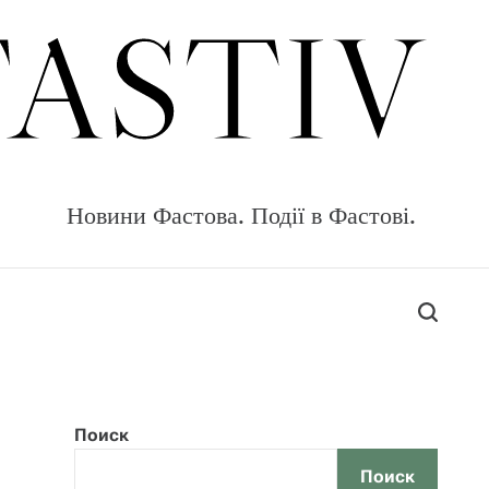
FASTIV
Новини Фастова. Події в Фастові.
П
о
и
с
к
Поиск
Поиск