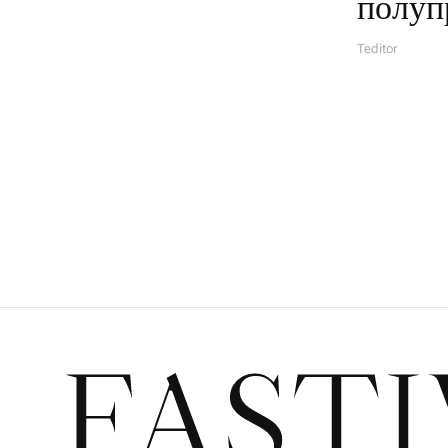
полуп
Teditor
А
В
Т
О
Р
FASTI