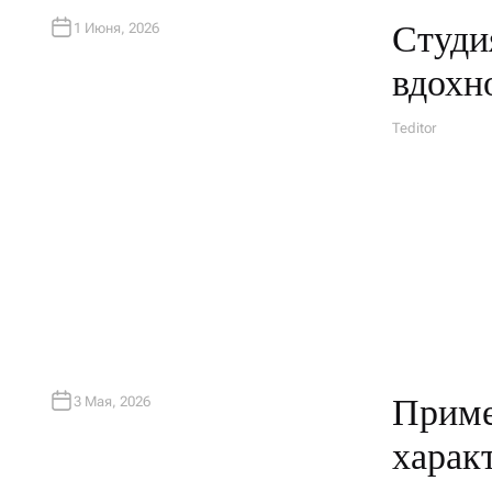
Студи
1 Июня, 2026
вдохн
Teditor
А
В
Т
О
Р
Приме
3 Мая, 2026
харак