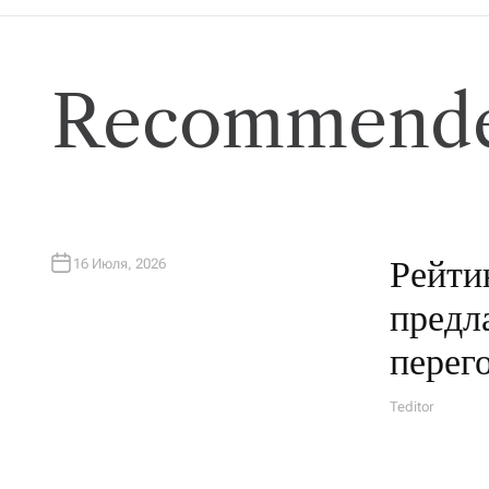
Recommende
Рейти
16 Июля, 2026
предл
перег
Teditor
А
В
Т
О
Р