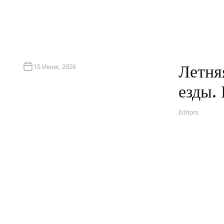
Летня
15 Июня, 2026
езды.
Editors
А
В
Т
О
Р