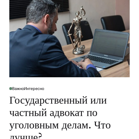
у
Важно
Интересно
О
П
Государственный или
У
Б
Л
частный адвокат по
И
К
О
уголовным делам. Что
В
А
Н
лучше?
О
В