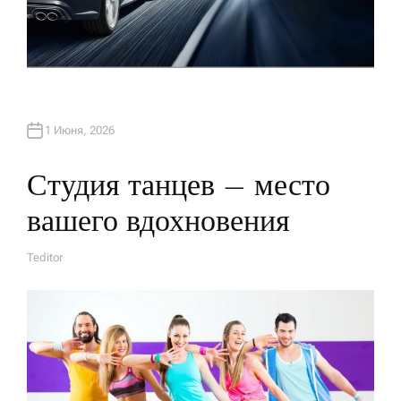
1 Июня, 2026
Студия танцев – место
вашего вдохновения
Teditor
А
В
Т
О
Р