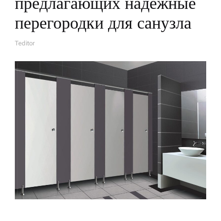
предлагающих надежные
перегородки для санузла
Teditor
А
В
Т
О
Р