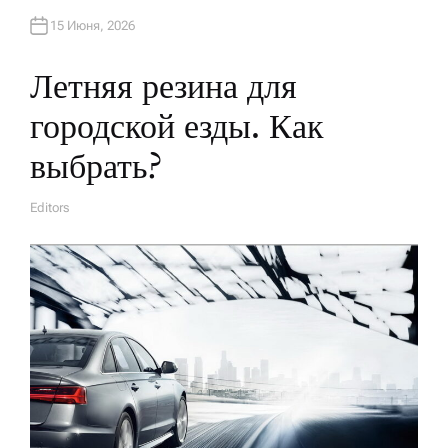
15 Июня, 2026
Летняя резина для
городской езды. Как
выбрать?
Editors
А
В
Т
О
Р