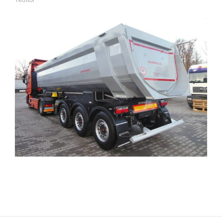
А
В
Т
О
Р